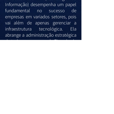
Informação) desempenha um papel
fundamental no sucesso de
empresas em variados setores, pois
vai além de apenas gerenciar a
infraestrutura tecnológica. Ela
abrange a administração estratégica
de todos os recursos de TI — desde
a infraestrutura física, os sistemas de
software, até as equipes que os
operam. O objetivo central é garantir
que essas operações tecnológicas
estejam totalmente alinhadas às
metas e estratégias de negócios da
empresa, permitindo que a
tecnologia não seja apenas um
suporte, mas um elemento
impulsionador do crescimento,
eficiência e inovação. A seguir,